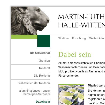
Studium
Forschung
Weiterbildu
Dabei sein
Die Universität
Gremien
Alumni halenses steht allen Ehemal
Wissenschaftler*innen und Beschäftig
Rektorat
MLU
profitiert von ihren Alumni und
Fürsprechende.
Die Rektorin
Stabsstellen der Rektorin
Mitglied wer
Sie können un
alumni halenses - unser
Ehemaligen-Netzwerk
alumni halen
registrieren o
Dabei sein
per Post, Mai