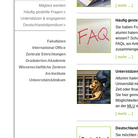
[ mehr ... ]
Mitglied werden
Häufig gestellte Fragen
Unterstützen & engagieren
Häufig geste
Deutschlandstipendium
Sie haben Fra
alumni halen
wissen? Scha
Fakultäten
FAQs, wo Antw
International Office
zusammenget
Zentrale Einrichtungen
[ mehr ... ]
Graduierten-Akademie
Wissenschaftliche Zentren
Unterstütze
An-Institute
Allumni hale
Universitätsklinikum
Universität m
Zeit oder fina
Sie hier ger
Möglichkeiten
an der
MLU
e
[ mehr ... ]
Deutschland
Sie möchten 